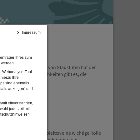
Impressum
enträger Ihres zum
t werden.
falt. Durch den Einbau von Staustufen hat der
Das Webanalyse-Tool
en und welche Möglichkeiten gibt es, die
hierzu Ihre
ps sind ebenfalls
tails anzeigen“ und
damit einverstanden,
wahl jederzeit mit
enschutzhinweisen
ößer und Handwerker spielten eine wichtige Rolle
tufen verändert. Wie funktioniert ein