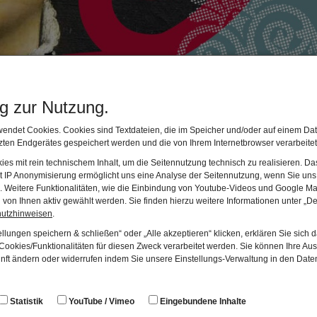
usslandschaft im Wandel
ng zur Nutzung.
gramm 1: Schwerpunkt Natur
endet Cookies. Cookies sind Textdateien, die im Speicher und/oder auf einem Dat
ten Endgerätes gespeichert werden und die von Ihrem Internetbrowser verarbeite
nder erkunden den Fluss als Lebensraum mit seiner hohen Artenviel
es mit rein technischem Inhalt, um die Seitennutzung technisch zu realisieren. 
 den Wildfluss verändert. Welche Auswirkungen haben die Staustuf
t IP Anonymisierung ermöglicht uns eine Analyse der Seitennutzung, wenn Sie uns 
che Natur zu schützen?
en. Weitere Funktionalitäten, wie die Einbindung von Youtube-Videos und Google Ma
von Ihnen aktiv gewählt werden. Sie finden hierzu weitere Informationen unter „De
ppe: Klasse 3 bis 4
hutzhinweisen
.
 1,5 Stunden
llungen speichern & schließen“ oder „Alle akzeptieren“ klicken, erklären Sie sich 
hmegebühr: 5 Euro
ookies/Funktionalitäten für diesen Zweck verarbeitet werden. Sie können Ihre Aus
unft ändern oder widerrufen indem Sie unsere Einstellungs-Verwaltung in den Dat
gramm 2: Schwerpunkt Energie
eher wird der Lech als Verkehrsweg und Energielieferant genutzt. Fl
Statistik
YouTube / Vimeo
Eingebundene Inhalte
e Stadt. Die Menschen haben den Wildfluss durch den Bau von Staus