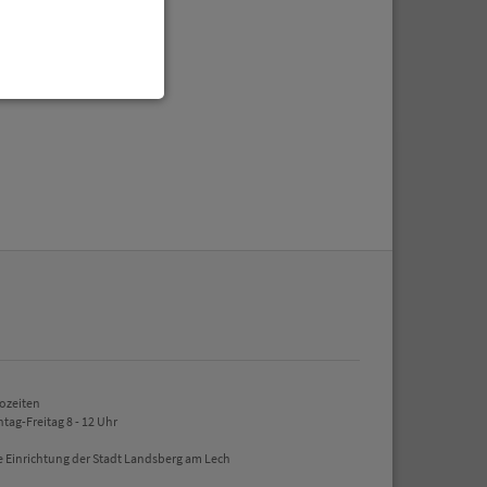
enbezogenen Daten
 gespeicherten Daten
cht. Wir verwenden
 mehr Ihrem Besuch
erten
esucher auf dieser
ozeiten
tag-Freitag 8 - 12 Uhr
wie z.B. Google Maps
e Einrichtung der Stadt Landsberg am Lech