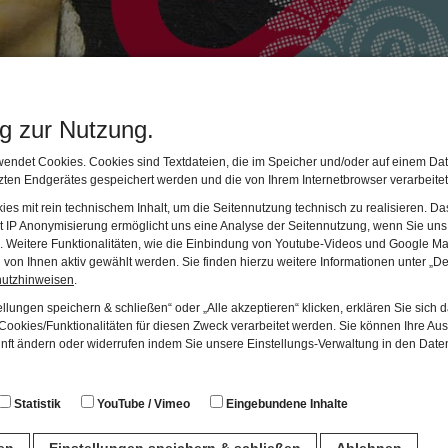
lz Macht Wege
ng zur Nutzung.
endet Cookies. Cookies sind Textdateien, die im Speicher und/oder auf einem Dat
r Salzstraße begann die Stadtwerdung Landsbergs im hohen Mittela
ten Endgerätes gespeichert werden und die von Ihrem Internetbrowser verarbeite
haftliches Wachstum, aber auch Krisenzeiten. Welche Berufe gab es
es mit rein technischem Inhalt, um die Seitennutzung technisch zu realisieren. 
g in unsere Sprache, in Redewendungen und Märchen.
t IP Anonymisierung ermöglicht uns eine Analyse der Seitennutzung, wenn Sie uns 
en. Weitere Funktionalitäten, wie die Einbindung von Youtube-Videos und Google Ma
ppe: Klasse 3 bis 7
von Ihnen aktiv gewählt werden. Sie finden hierzu weitere Informationen unter „De
hutzhinweisen
.
 1,5 Stunden
hmegebühr: 5 Euro
llungen speichern & schließen“ oder „Alle akzeptieren“ klicken, erklären Sie sich 
ookies/Funktionalitäten für diesen Zweck verarbeitet werden. Sie können Ihre Aus
unft ändern oder widerrufen indem Sie unsere Einstellungs-Verwaltung in den Dat
 Sie Ihre Gruppe direkt über unser
Buchungsformular
an.
hr Informationen oder telefonische Anmeldungen melden Sie sich b
Statistik
YouTube / Vimeo
Eingebundene Inhalte
ren
Einstellungen speichern & schließen
Ablehnen