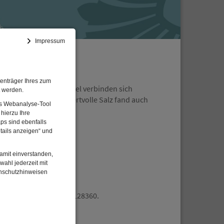
Impressum
enträger Ihres zum
lter. Mit dem Salzhandel verbinden sich
t werden.
 im Salzhandel? Das wertvolle Salz fand auch
Das Webanalyse-Tool
hierzu Ihre
ps sind ebenfalls
tails anzeigen“ und
damit einverstanden,
wahl jederzeit mit
enschutzhinweisen
itte unter Tel. 08191/128360.