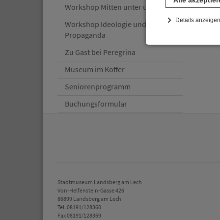
Workshop Mitten unter uns
Details anzeige
Workshop Ideologie und
Propaganda
Notwendig
Zu Gast bei Peregrina
Diese Cookies sind 
gespeichert. Ledigli
Museum im Koffer
Statistik
Seniorenprogramm
Diese Website nutzt 
Buchungsformular
werden ausschließli
die Funktion Anonym
auf unserer Interne
YouTube / Vi
Videos werden über
Datenschutzmodus. D
Website speichert, 
Stadtmuseum Landsberg am Lech
Eingebundene
Von-Helfenstein-Gasse 426
86899 Landsberg am Lech
Optional sind exter
Tel. 08191/128360
sein oder auch Anw
Fax 08191/128369