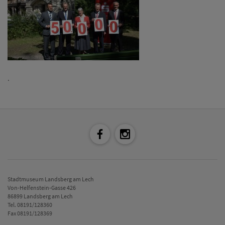
.
Stadtmuseum Landsberg am Lech
Von-Helfenstein-Gasse 426
86899 Landsberg am Lech
Tel. 08191/128360
Fax 08191/128369