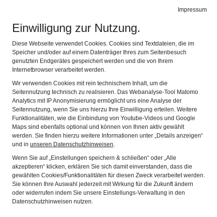
Städtische Museen
Impressum
Naviga
Landsberg am Lech
Einwilligung zur Nutzung.
Diese Webseite verwendet Cookies. Cookies sind Textdateien, die im
Speicher und/oder auf einem Datenträger Ihres zum Seitenbesuch
genutzten Endgerätes gespeichert werden und die von Ihrem
Internetbrowser verarbeitet werden.
Wir verwenden Cookies mit rein technischem Inhalt, um die
Seitennutzung technisch zu realisieren. Das Webanalyse-Tool Matomo
Analytics mit IP Anonymisierung ermöglicht uns eine Analyse der
Stadtmuseum
Seitennutzung, wenn Sie uns hierzu Ihre Einwilligung erteilen. Weitere
Funktionalitäten, wie die Einbindung von Youtube-Videos und Google
Digitales Museum
Maps sind ebenfalls optional und können von Ihnen aktiv gewählt
werden. Sie finden hierzu weitere Informationen unter „Details anzeigen“
Herkomer Museum
und in
unseren Datenschutzhinweisen
.
Weiß-Egger-Anwesen
Wenn Sie auf „Einstellungen speichern & schließen“ oder „Alle
akzeptieren“ klicken, erklären Sie sich damit einverstanden, dass die
Leitbild
gewählten Cookies/Funktionalitäten für diesen Zweck verarbeitet werden.
Museumsteam
Sie können Ihre Auswahl jederzeit mit Wirkung für die Zukunft ändern
oder widerrufen indem Sie unsere Einstellungs-Verwaltung in den
Partner
Datenschutzhinweisen nutzen.