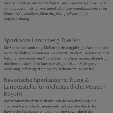
Diese Website nutzt Matomo Analytics für die Auswertung der
Der Freundeskreis der städtischen Museen Landsberg am Lech e. V.
Seitenaufrufe als Statistik. Die hierdurch gespeicherten Daten werden
verfolgt ausschließlich und unmittelbar gemeinnützige Zwecke im
ausschließlich auf unseren eigenen Servern gespeichert. Eine
Sinne des Abschnittes „Steuerbegünstigte Zwecke“ der
Übertragung an Dritte erfolgt nicht. Wir verwenden die Funktion
Abgabeordnung.
AnonymizeIP zur Anonymisierung Ihrer IP-Adresse, so dass diese gekürzt
wird und nicht mehr Ihrem Besuch auf unserer Internetseite zugeordnet
werden kann.
YouTube / Vimeo
Sparkasse Landsberg-Dießen
Videos werden über die Plattformen YouTube oder Vimeo eingebunden.
Die Sparkasse Landsberg-Dießen ist ein langjähriger Partner an der
Wir nutzen YouTube im erweiterten Datenschutzmodus. Dieser Modus
Seite der städtischen Museen. Sie unterstützt die Museumsarbeit bei
bewirkt laut YouTube, dass YouTube keine Informationen über die
Ankäufen und investiven Maßnahmen. Die Sparkassenstiftung trug
Besucher auf dieser Website speichert, bevor diese sich das Video
mit ihrer substantiellen Spende maßgeblich zum Gelingen von
ansehen.
Sanierung und Neugestaltung des Herkomer Museums bei.
Eingebundene Inhalte
Bayerische Sparkassenstiftung &
Optional sind externe Inhalte auf den Seiten dieser Website
Landesstelle für nichtstaatliche Museen
eingebunden. Das können Kartendienste wie z.B. Google Maps sein
oder auch Anwendungen einer externen Website.
Bayern
Diesen Internetauftritt verdanken wir der Bereitstellung des
"Bausteinkastens für Museumswebsites", welcher durch die
Bayerische Sparkassenstiftung
finanziert sowie durch die